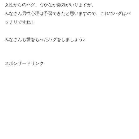
女性からのハグ、なかなか勇気がいりますが、
みなさん男性心理は予習できたと思いますので、これでハグはバ
ッチリですね！
みなさんも愛をもったハグをしましょう♪
スポンサードリンク