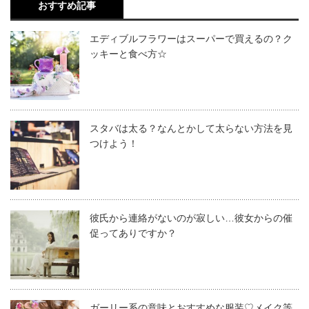
おすすめ記事
エディブルフラワーはスーパーで買えるの？ク
ッキーと食べ方☆
スタバは太る？なんとかして太らない方法を見
つけよう！
彼氏から連絡がないのが寂しい…彼女からの催
促ってありですか？
ガーリー系の意味とおすすめな服装♡メイク等