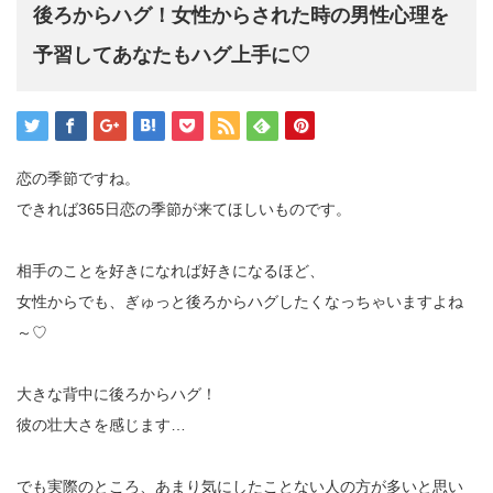
後ろからハグ！女性からされた時の男性心理を
予習してあなたもハグ上手に♡
恋の季節ですね。
できれば365日恋の季節が来てほしいものです。
相手のことを好きになれば好きになるほど、
女性からでも、ぎゅっと後ろからハグしたくなっちゃいますよね
～♡
大きな背中に後ろからハグ！
彼の壮大さを感じます…
でも実際のところ、あまり気にしたことない人の方が多いと思い