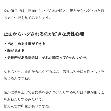
次の項目では、正面からハグされた時と、後ろからハグされた時
の男性心理を見てみましょう。
正面からハグされるのが好きな男性心理
・抱きしめ返す事ができる
・顔が見える
・身長差がある場合は、それが際立ってかわいいから
なるほど～、正面からハグする場合、男性は相手に女性らしさを
感じるんですね♡
確かに手を上げて首に手を巻きつけたりする格好は子供が抱っこ
をおねだりするみたいで、
甘えん坊の印象がありますね。