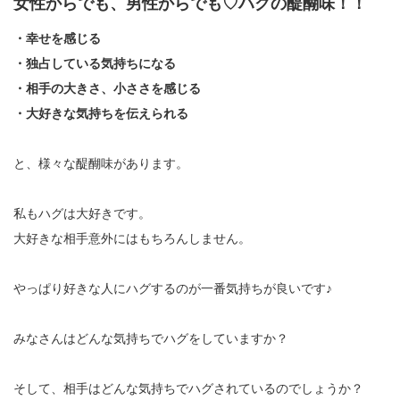
女性からでも、男性からでも♡ハグの醍醐味！！
・幸せを感じる
・独占している気持ちになる
・相手の大きさ、小ささを感じる
・大好きな気持ちを伝えられる
と、様々な醍醐味があります。
私もハグは大好きです。
大好きな相手意外にはもちろんしません。
やっぱり好きな人にハグするのが一番気持ちが良いです♪
みなさんはどんな気持ちでハグをしていますか？
そして、相手はどんな気持ちでハグされているのでしょうか？