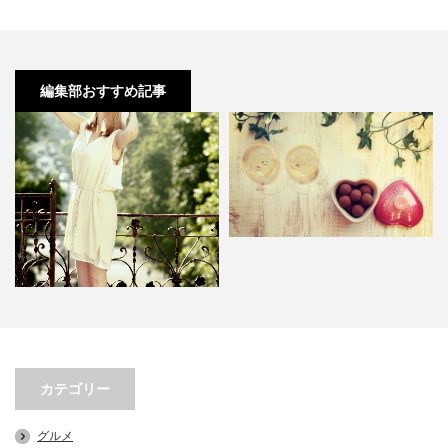
編集部おすすめ記事
チョコレートだけじゃない！彼に
ぴったりなバレンタインギフ…
カテゴリー
脇汗の臭いが気になる夏…対策と
グルメ
原因について知識を深めよう…