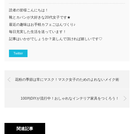
読者の皆様こんにちは！
靴とカバンが大好きな20代女子です★
最近の趣味はお手軽カフェごはんづくり♪
毎日充実した生活を送っています！
記事はいかがでしょうか？楽しんで頂ければ嬉しいです♡
Twitter
花粉の季節は常にマスク！マスク女子のためのよれないメイク術
100均DIYが流行中！おしゃれなインテリア家具をつくろう！
関連記事